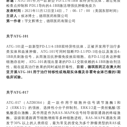
标题：
ATG-101作为一款新型 PD-L1/4-1BB 双特异性抗体，通过免疫
检查点抑制和 PDL1导向的4-1BB激活增强抗肿瘤免疫力
发表时间：
2021年11月12日至14日，7 ：00- 17：00 （美国东部时间）
主讲人：
侯冰博士，德琪医药有限公司
第一作者：
宇文辉博士，德琪医药有限公司
关于ATG-101
ATG-101是一款新型PD-L1/4-1BB双特异性抗体，正被开发用于治疗多
类实体和血液肿瘤。ATG-101可同时阻断PD-L1/PD-1结合以及激活4-
1BB共刺激信号，从而激活抗肿瘤免疫效应细胞。在PD-L1过表达肿瘤
细胞存在时，ATG-101表现出显著的PD-L1交联依赖的4-1BB激动剂活
性，能在提高治疗效果的同时减轻肝毒性。
目前，德琪医药正在澳大利
亚开展ATG-101用于治疗转移性或晚期实体瘤及非霍奇金淋巴瘤的Ⅰ期
临床试验。
关于ATG-017
ATG-017（AZD0364）是一款作用于细胞外信号调节激酶1和
2（ERK1/2）的强效、选择性小分子抑制剂。ERK1/2是一类丝氨酸/苏
氨酸蛋白激酶，其作用是作为RAS-MAPK信号转导级联通路的终端激
酶。该级联通路调节细胞增殖等多种细胞进程。RAS-MAPK通路失调
发于30% 以上的人类癌症，最为常见的变化为多个肿瘤类型的RAS或