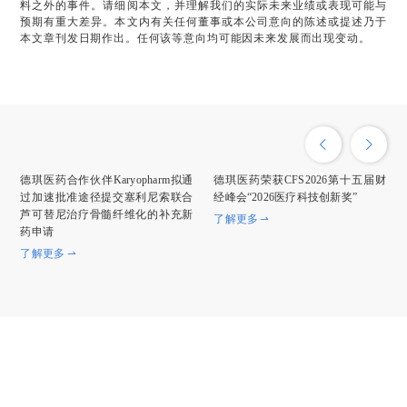
料之外的事件。请细阅本文，并理解我们的实际未来业绩或表现可能与
预期有重大差异。本文内有关任何董事或本公司意向的陈述或提述乃于
本文章刊发日期作出。任何该等意向均可能因未来发展而出现变动。
德琪医药合作伙伴Karyopharm拟通
德琪医药荣获CFS2026第十五届财
过加速批准途径提交塞利尼索联合
经峰会“2026医疗科技创新奖”
芦可替尼治疗骨髓纤维化的补充新
了解更多
药申请
了解更多