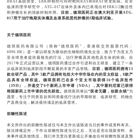
BRAF基因突变。ERK抑制剂可同时靶向RAS和BRAF突变疾病。在非
临床药理学研究中，ATG-017在体外及体内已表现出对ERK1/2酶活性
和肿瘤生长的强效抑制作用。
目前，德琪医药正在澳大利亚开展ATG-
017用于治疗晚期实体瘤及血液系统恶性肿瘤的Ⅰ期临床试验。
关于德琪医药
德琪医药有限公司（简称“德琪医药”，香港联交所股票代码：
6996.HK）是一家以研发为驱动的生物制药领先企业，致力于为亚太乃
至全球患者提供最领先的疗法，治疗肿瘤及其他危及生命的疾病。自
2017年正式运营以来，德琪医药通过合作引进和自主研发，建立了一条
从临床前到临床阶段不断延展的丰富产品管线。
目前，德琪医药拥有13
款在研产品，其中 5款产品拥有包括大中华市场在内的亚太权益，8款产
品具有全球权益。德琪医药已在多个亚太市场获得16个临床批件
（IND），并递交了6个新药上市申请（NDA），其中塞利尼索已获得
韩国新药上市申请的优先获批。
德琪医药将以
“医者无疆，创新永续”
为
愿景，专注于同类首款和同类最优疗法的早期研发、临床研究、药物生
产及商业化，解决亟待满足的临床需求。
前瞻性陈述
本文所作出的前瞻性陈述仅与本文作出该陈述当日的事件或资料有关。
除法律规定外，于作出前瞻性陈述当日之后，无论是否出现新资料、未
来事件或其他情况，我们并无责任更新或公开修改任何前瞻性陈述及预