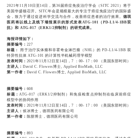
2021年11月10日至14日，第36届癌症免疫治疗学会（SITC 2021）将于
美国华盛顿召开。SITC年会是规模最大的专注于癌症免疫治疗的国际盛
会，致力于通过促进科学交流与合作，改善癌症患者的治疗效果。
德琪
医药将以线上及线下墙报展示的形式发表ATG-101（PD-L1/4-1BB双
抗）和 ATG-017（ERK1/2抑制剂）的研究成果。
海报详情如下：
摘要编号：
227
标题：
用于治疗实体瘤和非霍奇金淋巴瘤（NHL）的 PD-L1/4-1BB 双
特异性抗体 ATG-101 的计算性半机械药理学模型
发表时间：
2021年11月12日至14日，7 ：00- 17：00 （美国东部时间）
主讲人：
David C. Flowers博士, Applied BioMath, LLC
第一作者
：
David C. Flowers博士, Applied BioMath, LLC
摘要编号：
608
标题：
ATG-017（ERK1/2抑制剂）和免疫检查点抑制剂在临床前癌症
模型中的协同作用
发表时间：
2021年11月12日至14日，7 ：00- 17：00 （美国东部时间）
主讲人：
侯冰博士，德琪医药有限公司
第一作者：
陈朋博士，德琪医药有限公司
摘要编号：
893