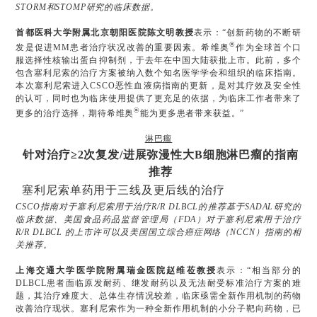
STORM和STOMP研究的临床数据。
首都医科大学附属北京朝阳医院陈文明教授
表示：“创新药物的不断研
®
发是促进MM患者治疗状况改善的重要因素。希维奥
作为全球首个口
服选择性核输出蛋白抑制剂，于去年在中国大陆获批上市。此前，多个
包含塞利尼索的治疗方案被纳入数个知名医学学会和组织的临床指南。
本次塞利尼索进入CSCO恶性血液病指南的更新，是对其疗效及安全性
的认可，同时也为临床使用提供了更充足的依据，为临床工作者带来了
®
更多的治疗选择，期待希维奥
能为更多患者带来获益。”
淋巴瘤
针对治疗
≥
2
次复发
/
进展弥漫性大
B
细胞淋巴瘤的指南
推荐
塞利尼索单药用于三线及更后线的治疗
CSCO指南对于塞利尼索用于治疗R/R DLBCL的推荐基于SADAL研究的
临床数据、美国食品药品监督管理局（FDA）对于塞利尼索用于治疗
R/R DLBCL 的上市许可以及美国国立综合癌症网络（NCCN）指南的相
关推荐。
上海交通大学医学院附属瑞金医院赵维莅教授
表示：“相当部分的
DLBCL患者面临原发耐药、继发耐药以及无法耐受标准治疗方案的难
题，其治疗难度大、总体生存情况较差，临床亟需全新作用机制的药物
改善治疗现状。塞利尼索作为一种全新作用机制的小分子靶向药物，已