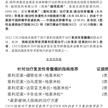
及/或同类最优血液及实体肿瘤疗法的商业化阶段领先创新生物制药公
司–德琪医药有限公司（简称
“德琪医药”
，香港交易所股票代码：
®
6996.HK）宣布
希维奥
（塞利尼索）治疗复发/难治性骨髓瘤（R/R
MM）和复发/难治性弥漫性大B细胞淋巴瘤（R/R DLBCL）的多个方
案获中国肿瘤学权威机构——中国临床肿瘤学会（CSCO）发布的《恶
性血液病诊疗指南2022》和《淋巴瘤诊疗指南2022》（CSCO指南）推
荐
。
2022 CSCO指南共推荐了四个塞利尼索用于治疗
复发性骨髓瘤
的联合疗
法。此外，
指南还推荐使用塞利尼索治疗≥2次复发/进展的DLBCL患
者
。CSCO指南作为中国临床医生指导肿瘤临床诊断和治疗的黄金标
准，是国内最具有学术影响力的诊疗指南之一。
多发性骨瘤
针对治疗复发性骨髓瘤的指南推荐
证据
塞利尼索
+
硼替佐米
+
地塞米松
*
1
类
塞利尼索
+
泊马度胺
+
地塞米松
2
类
塞利尼索
+
达雷妥尤单抗
+
地塞米松
*
2
类
塞利尼索
+
卡非佐米
+
地塞米松
*
2
类
*
最新被纳入指南的治疗方案
CSCO指南对于塞利尼索用于治疗R/R MM的多个方案的推荐基于