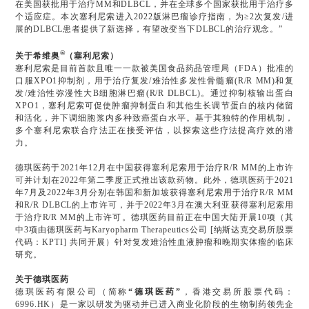
在美国获批用于治疗MM和DLBCL，并在全球多个国家获批用于治疗多
个适应症。本次塞利尼索进入2022版淋巴瘤诊疗指南，为≥2次复发/进
展的DLBCL患者提供了新选择，有望改变当下DLBCL的治疗观念。”
®
关于希维奥
（塞利尼索）
塞利尼索是目前首款且唯一一款被美国食品药品管理局（FDA）批准的
口服XPO1抑制剂，用于治疗复发/难治性多发性骨髓瘤(R/R MM)和复
发/难治性弥漫性大B细胞淋巴瘤(R/R DLBCL)。通过抑制核输出蛋白
XPO1，塞利尼索可促使肿瘤抑制蛋白和其他生长调节蛋白的核内储留
和活化，并下调细胞浆内多种致癌蛋白水平。基于其独特的作用机制，
多个塞利尼索联合疗法正在接受评估，以探索这些疗法提高疗效的潜
力。
德琪医药于2021年12月在中国获得塞利尼索用于治疗R/R MM的上市许
可并计划在2022年第二季度正式推出该款药物。此外，德琪医药于2021
年7月及2022年3月分别在韩国和新加坡获得塞利尼索用于治疗R/R MM
和R/R DLBCL的上市许可，并于2022年3月在澳大利亚获得塞利尼索用
于治疗R/R MM的上市许可。德琪医药目前正在中国大陆开展10项（其
中3项由德琪医药与Karyopharm Therapeutics公司 [纳斯达克交易所股票
代码：KPTI] 共同开展）针对复发难治性血液肿瘤和晚期实体瘤的临床
研究。
关于德琪医药
德琪医药有限公司（简称
“德琪医药”
，香港交易所股票代码：
6996.HK）是一家以研发为驱动并已进入商业化阶段的生物制药领先企