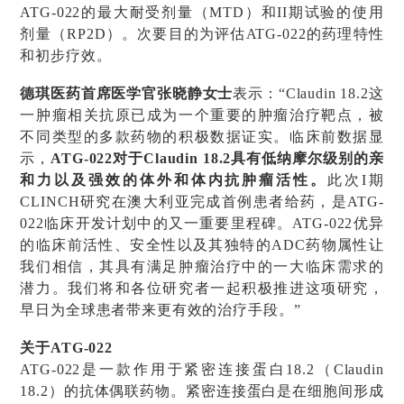
ATG-022的最大耐受剂量（MTD）和II期试验的使用
剂量（RP2D）。次要目的为评估ATG-022的药理特性
和初步疗效。
德琪医药首席医学官张晓静女士
表示：“Claudin 18.2这
一肿瘤相关抗原已成为一个重要的肿瘤治疗靶点，被
不同类型的多款药物的积极数据证实。临床前数据显
示，
ATG-022对于Claudin 18.2具有低纳摩尔级别的亲
和力以及强效的体外和体内抗肿瘤活性。
此次I期
CLINCH研究在澳大利亚完成首例患者给药，是ATG-
022临床开发计划中的又一重要里程碑。ATG-022优异
的临床前活性、安全性以及其独特的ADC药物属性让
我们相信，其具有满足肿瘤治疗中的一大临床需求的
潜力。我们将和各位研究者一起积极推进这项研究，
早日为全球患者带来更有效的治疗手段。”
关于ATG-022
ATG-022是一款作用于紧密连接蛋白18.2（Claudin
18.2）的抗体偶联药物。紧密连接蛋白是在细胞间形成