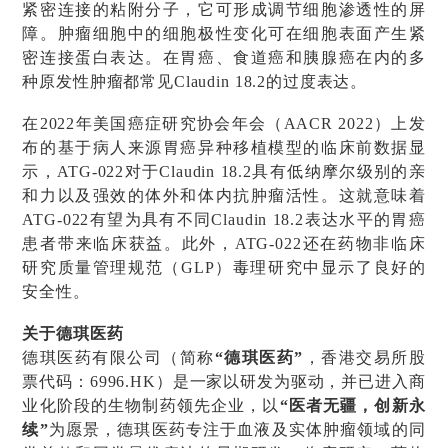
紧密连接的粘附分子，它可形成调节细胞渗透性的屏
障。肿瘤细胞中的细胞极性变化可在细胞表面产生紧
密连接蛋白表达。在胃癌、食道癌和胰腺癌在内的多
种原发性肿瘤都常见Claudin 18.2的过度表达。
在2022年美国癌症研究协会年会（AACR 2022）上发
布的基于病人来源胃癌异种移植模型的临床前数据显
示，ATG-022对于Claudin 18.2具有低纳摩尔级别的亲
和力以及强效的体外和体内抗肿瘤活性。这就意味着
ATG-022有望为具有不同Claudin 18.2表达水平的胃癌
患者带来临床获益。此外，ATG-022还在药物非临床
研究质量管理规范（GLP）毒理研究中显示了良好的
安全性。
关于德琪医药
德琪医药有限公司（简称
“德琪医药”
，香港交易所股
票代码：6996.HK）是一家以研发为驱动，并已进入商
业化阶段的生物制药领先企业，以
“医者无疆，创新永
续”
为愿景，德琪医药专注于血液及实体肿瘤领域的同