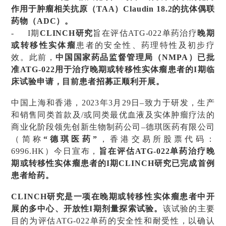
作用于肿瘤相关抗原（TAA）Claudin 18.2的抗体偶联
药物（ADC）。
-
I期
CLINCH研究
旨在评估ATG-022单药治疗
晚期
或转移性实体瘤
患者的安全性、药理特性及初步疗
效。此前，
中国国家药品监督管理局（NMPA）已批
准ATG-022用于治疗晚期或转移性实体瘤患者的I期临
床试验申请，目前患者招募正顺利开展。
中国上海和香港，2023年3月29日–致力于研发，生产
和销售同类首款及/或同类最优血液及实体肿瘤疗法的
商业化阶段领先创新生物制药公司–德琪医药有限公司
（简称
“德琪医药”
，香港交易所股票代码：
6996.HK）今日宣布，
旨在评估ATG-022单药治疗晚
期或转移性实体瘤患者的I期CLINCH研究已完成首例
患者给药。
CLINCH研究是一项在晚期或转移性实体瘤患者中开
展的多中心、开放性I期剂量探索试验。
该试验的主要
目的为评估ATG-022单药的安全性和耐受性，以确认