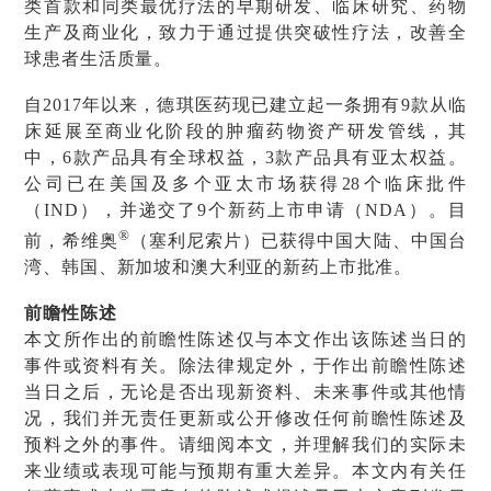
类首款和同类最优疗法的早期研发、临床研究、药物
生产及商业化，致力于通过提供突破性疗法，改善全
球患者生活质量。
自2017年以来，德琪医药现已建立起一条拥有9款从临
床延展至商业化阶段的肿瘤药物资产研发管线，其
中，6款产品具有全球权益，3款产品具有亚太权益。
公司已在美国及多个亚太市场获得28个临床批件
（IND），并递交了9个新药上市申请（NDA）。目
®
前，希维奥
（塞利尼索片）已获得中国大陆、中国台
湾、韩国、新加坡和澳大利亚的新药上市批准。
前瞻性陈述
本文所作出的前瞻性陈述仅与本文作出该陈述当日的
事件或资料有关。除法律规定外，于作出前瞻性陈述
当日之后，无论是否出现新资料、未来事件或其他情
况，我们并无责任更新或公开修改任何前瞻性陈述及
预料之外的事件。请细阅本文，并理解我们的实际未
来业绩或表现可能与预期有重大差异。本文内有关任