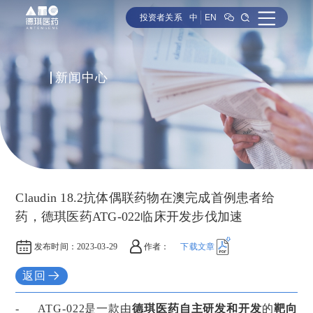
投资者关系
中
EN
新闻中心
Claudin 18.2抗体偶联药物在澳完成首例患者给
药，德琪医药ATG-022临床开发步伐加速
发布时间：
2023-03-29
作者：
下载文章
返回
-
ATG-022是一款由
德琪医药自主研发和开发
的
靶向