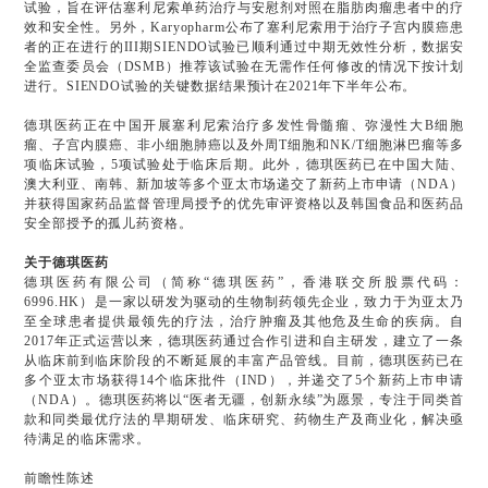
试验，旨在评估塞利尼索单药治疗与安慰剂对照在脂肪肉瘤患者中的疗
效和安全性。另外，Karyopharm公布了塞利尼索用于治疗子宫内膜癌患
者的正在进行的III期SIENDO试验已顺利通过中期无效性分析，数据安
全监查委员会（DSMB）推荐该试验在无需作任何修改的情况下按计划
进行。SIENDO试验的关键数据结果预计在2021年下半年公布。
德琪医药正在中国开展塞利尼索治疗多发性骨髓瘤、弥漫性大B细胞
瘤、子宫内膜癌、非小细胞肺癌以及外周T细胞和NK/T细胞淋巴瘤等多
项临床试验，5项试验处于临床后期。此外，德琪医药已在中国大陆、
澳大利亚、南韩、新加坡等多个亚太市场递交了新药上市申请（NDA）
并获得国家药品监督管理局授予的优先审评资格以及韩国食品和医药品
安全部授予的孤儿药资格。
关于德琪医药
德琪医药有限公司（简称“德琪医药”，香港联交所股票代码：
6996.HK）是一家以研发为驱动的生物制药领先企业，致力于为亚太乃
至全球患者提供最领先的疗法，治疗肿瘤及其他危及生命的疾病。自
2017年正式运营以来，德琪医药通过合作引进和自主研发，建立了一条
从临床前到临床阶段的不断延展的丰富产品管线。目前，德琪医药已在
多个亚太市场获得14个临床批件（IND），并递交了5个新药上市申请
（NDA）。德琪医药将以“医者无疆，创新永续”为愿景，专注于同类首
款和同类最优疗法的早期研发、临床研究、药物生产及商业化，解决亟
待满足的临床需求。
前瞻性陈述