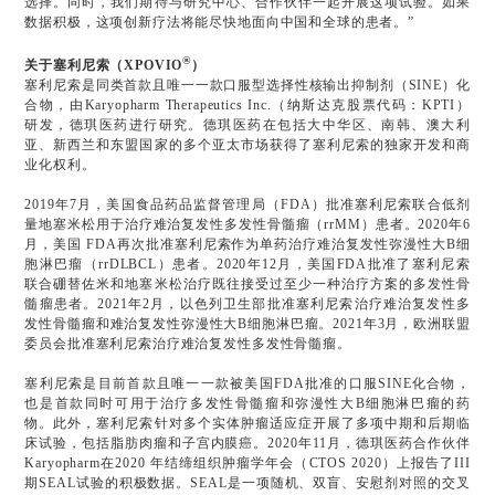
选择。同时，我们期待与研究中心、合作伙伴一起开展这项试验。如果
数据积极，这项创新疗法将能尽快地面向中国和全球的患者。”
®
关于塞利尼索（XPOVIO
）
塞利尼索是同类首款且唯一一款口服型选择性核输出抑制剂（SINE）化
合物，由Karyopharm Therapeutics Inc.（纳斯达克股票代码：KPTI）
研发，德琪医药进行研究。德琪医药在包括大中华区、南韩、澳大利
亚、新西兰和东盟国家的多个亚太市场获得了塞利尼索的独家开发和商
业化权利。
2019年7月，美国食品药品监督管理局（FDA）批准塞利尼索联合低剂
量地塞米松用于治疗难治复发性多发性骨髓瘤（rrMM）患者。2020年6
月，美国 FDA再次批准塞利尼索作为单药治疗难治复发性弥漫性大B细
胞淋巴瘤（rrDLBCL）患者。2020年12月，美国FDA批准了塞利尼索
联合硼替佐米和地塞米松治疗既往接受过至少一种治疗方案的多发性骨
髓瘤患者。2021年2月，以色列卫生部批准塞利尼索治疗难治复发性多
发性骨髓瘤和难治复发性弥漫性大B细胞淋巴瘤。2021年3月，欧洲联盟
委员会批准塞利尼索治疗难治复发性多发性骨髓瘤。
塞利尼索是目前首款且唯一一款被美国FDA批准的口服SINE化合物，
也是首款同时可用于治疗多发性骨髓瘤和弥漫性大B细胞淋巴瘤的药
物。此外，塞利尼索针对多个实体肿瘤适应症开展了多项中期和后期临
床试验，包括脂肪肉瘤和子宫内膜癌。2020年11月，德琪医药合作伙伴
Karyopharm在2020 年结缔组织肿瘤学年会（CTOS 2020）上报告了III
期SEAL试验的积极数据。SEAL是一项随机、双盲、安慰剂对照的交叉