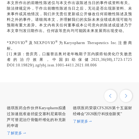
本文所作出的前瞻性陈述仅与本文作出该陈述当日的事件或资料有关。
除法律规定外，于作出前瞻性陈述当日之后，无论是否出现新资料、未
来事件或其他情况，我们并无责任更新或公开修改任何前瞻性陈述及预
料之外的事件。请细阅本文，并理解我们的实际未来业绩或表现可能与
预期有重大差异。本文内有关任何董事或本公司意向的陈述或提述乃于
本文章刊发日期作出。任何该等意向均可能因未来发展而出现变动。
®
®
*XPOVIO
及NEXPOVIO
为Karyopharm Therapeutics Inc.注册商
标。
[1] 来源：曾庆亮，口服替吉奥对老年晚期子宫内膜癌铂类化疗失败患
者的治疗效果，中国妇幼保健2021,36(08),1723-1725
DOI:10.19829/j.zgfybj.issn.1001-4411.2021.08.006
德琪医药合作伙伴Karyopharm拟通
德琪医药荣获CFS2026第十五届财
过加速批准途径提交塞利尼索联合
经峰会“2026医疗科技创新奖”
芦可替尼治疗骨髓纤维化的补充新
了解更多
药申请
了解更多