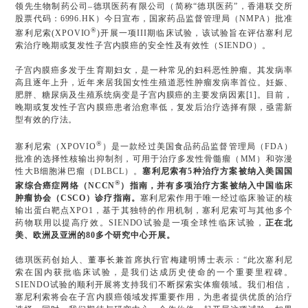
领先生物制药公司–德琪医药有限公司（简称“德琪医药”，香港联交所
股票代码：6996.HK）今日宣布，国家药品监督管理局（NMPA）批准
®
塞利尼索(XPOVIO
)开展一项III期临床试验，该试验旨在评估塞利尼
索治疗晚期或复发性子宫内膜癌的安全性及有效性（SIENDO）。
子宫内膜癌多发于生育期妇女，是一种常见的妇科恶性肿瘤。其发病率
高且逐年上升，近年来居我国女性生殖道恶性肿瘤发病率首位。妊娠、
肥胖、糖尿病及生殖系统病变是子宫内膜癌的主要发病因素[1]。目前，
晚期或复发性子宫内膜癌患者治愈率低，复发后治疗选择有限，亟需新
型有效的疗法。
®
塞利尼索（XPOVIO
）是一款经过美国食品药品监督管理局（FDA）
批准的选择性核输出抑制剂，可用于治疗多发性骨髓瘤（MM）和弥漫
性大B细胞淋巴瘤（DLBCL）。
塞利尼索有5种治疗方案被纳入美国国
®
家综合癌症网络（NCCN
）指南，并有多项治疗方案被纳入中国临床
肿瘤协会（CSCO）诊疗指南。
塞利尼索作用于唯一经过临床验证的核
输出蛋白靶点XPO1，基于其独特的作用机制，塞利尼索可与其他多个
药物联用以提高疗效。SIENDO试验是一项全球性临床试验，
正在北
美、欧洲及亚洲的80多个研究中心开展。
德琪医药创始人、董事长兼首席执行官梅建明博士表示：“此次塞利尼
索在国内获批临床试验，是我们达成历史使命的一个重要里程碑。
SIENDO试验的顺利开展将支持我们不断探索实体瘤领域。我们相信，
塞尼利索将会在子宫内膜癌领域发挥重要作用，为患者提供优质的治疗