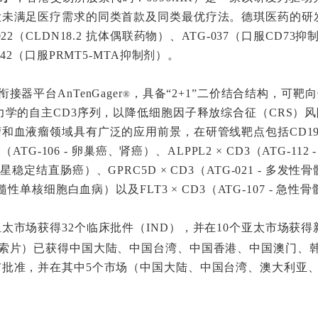
大未满足医疗需求的同类首款及同类最优疗法。德琪医药的研
CLDN18.2 抗体偶联药物）、ATG-037（口服CD73抑制剂）、
42（口服PRMT5-MTA抑制剂）。
器平台AnTenGager
，具备“2+1”二价结合结构，可
®
力学的自主CD3序列，以降低细胞因子释放综合征（CRS）
液瘤领域具有广泛的应用前景，在研管线靶点包括CD19× CD3
ATG-106 - 卵巢癌、肾癌）、ALPPL2 × CD3（ATG-1
 微卫星稳定结直肠癌）、GPRC5D × CD3（ATG-021 - 多发性骨
髓性单核细胞白血病）以及FLT3 × CD3（ATG-107 - 急
太市场获得32个临床批件（IND），并在10个亚太市场获得
索片）已获得中国大陆、中国台湾、中国香港、中国澳门、
市批准，并在其中5个市场（中国大陆、中国台湾、澳大利亚