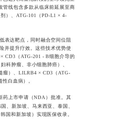
发管线包含多款从临床前延展至商
ATG-101（PD-L1 × 4-
靶向低表达靶点，同时融合空间位阻
风险并提升疗效。这些技术优势使
（ATG-201 - B细胞介导的
12 - 妇科肿瘤、非小细胞肺癌）、
髓瘤）、LILRB4 × CD3（ATG-
性骨髓性白血病）。
新药上市申请（NDA）批准。其
韩国、新加坡、马来西亚、泰国、
、韩国和新加坡）实现医保收录。