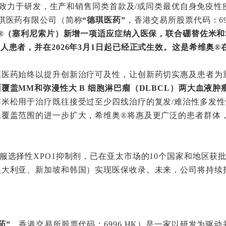
2日–致力于研发，生产和销售同类首款及/或同类最优自身免疫
琪医药有限公司（简称
“德琪医药”
，香港交易所股票代码：69
奥®（塞利尼索片）新增一项适应症纳入医保，联合硼替佐米
人患者，并在2026年3月1日起已经正式生效。这是希维奥
琪医药始终以提升创新治疗可及性，让创新药切实惠及患者为
覆盖MM和弥漫性大 B 细胞淋巴瘤（DLBCL）两大血液
米松用于治疗既往接受过至少四线治疗的复发/难治性多发性骨
保覆盖范围的进一步扩大，希维奥®将惠及更广泛的患者群体
服选择性XPO1抑制剂，已在亚太市场的10个国家和地区获
澳大利亚、新加坡和韩国）实现医保收录。未来，公司将持续
药”
，香港交易所股票代码：6996.HK）是一家以研发为驱