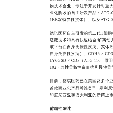
物技术企业，专注于开发针对重
业化阶段的自主研发产品：ATG-022（
1BB双特异性抗体）、以及ATG-0
德琪医药自主研发的第二代T细胞衔接
遮蔽技术和具有快速结合/解离动
该平台在自身免疫性疾病、实体瘤和血
自身免疫性疾病）、CDH6 × CD3（
LY6G6D × CD3（ATG-110 -
102 - 急性骨髓性白血病和慢性骨
目前，德琪医药已在美国及多个亚
®
首款商业化产品希维奥
（塞利尼
印度尼西亚和澳大利亚的新药上
前瞻性陈述