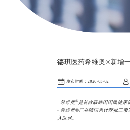
德琪医药希维奥®新增
发布时间：
2026-03-02
®
-
希维奥
是首款获韩国国民健康保
-
希维奥®已在韩国累计获批三项适
入医保。