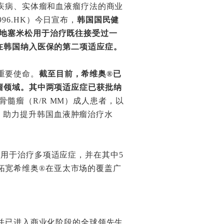
性疾病、实体瘤和血液瘤疗法的商业
96.HK）今日宣布，
韩国国民健
和地塞米松用于治疗既往接受过一
®在韩国纳入医保的第二项适应症。
重要使命。
截至目前，希维奥®已
肿瘤领域。其中两项适应症已获批纳
髓瘤（R/R MM）成人患者，以
，助力提升韩国血液肿瘤治疗水
批用于治疗多项适应症，并在其中5
拓宽希维奥®在亚太市场的覆盖广
动并已进入商业化阶段的全球领先生