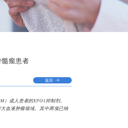
骨髓瘤患者
返回
M）成人患者的XPO1抑制剂。
）两大血液肿瘤领域。其中两项已纳