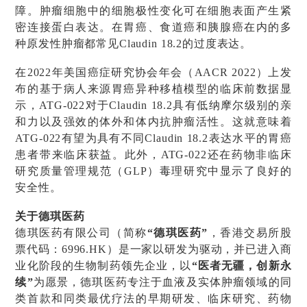
障。肿瘤细胞中的细胞极性变化可在细胞表面产生紧
密连接蛋白表达。在胃癌、食道癌和胰腺癌在内的多
种原发性肿瘤都常见Claudin 18.2的过度表达。
在2022年美国癌症研究协会年会（AACR 2022）上发
布的基于病人来源胃癌异种移植模型的临床前数据显
示，ATG-022对于Claudin 18.2具有低纳摩尔级别的亲
和力以及强效的体外和体内抗肿瘤活性。这就意味着
ATG-022有望为具有不同Claudin 18.2表达水平的胃癌
患者带来临床获益。此外，ATG-022还在药物非临床
研究质量管理规范（GLP）毒理研究中显示了良好的
安全性。
关于德琪医药
德琪医药有限公司（简称
“德琪医药”
，香港交易所股
票代码：6996.HK）是一家以研发为驱动，并已进入商
业化阶段的生物制药领先企业，以
“医者无疆，创新永
续”
为愿景，德琪医药专注于血液及实体肿瘤领域的同
类首款和同类最优疗法的早期研发、临床研究、药物