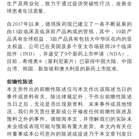
生产及商业化，致力于通过提供突破性疗法，改善全
球患者生活质量。
自2017年以来，德琪医药现已建立了一条不断延展的
由13款临床及临床前产品构成的管线，其中，10款产
品具有全球权益，3款产品具有包括大中华区在内的亚
太权益。公司已在美国及多个亚太市场获得28个临床
批件（IND），并递交了9个新药上市申请（NDA）。
目前，希维奥®（塞利尼索片）已获得中国大陆、中国
台湾、韩国、新加坡和澳大利亚的新药上市批准。
前瞻性陈述
本文所作出的前瞻性陈述仅与本文作出该陈述当日的
事件或资料有关。除法律规定外，于作出前瞻性陈述
当日之后，无论是否出现新资料、未来事件或其他情
况，我们并无责任更新或公开修改任何前瞻性陈述及
预料之外的事件。请细阅本文，并理解我们的实际未
来业绩或表现可能与预期有重大差异。本文内有关任
何董事或本公司意向的陈述或提述乃于本文章刊发日