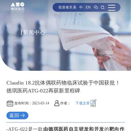
投资者关系
中
EN
新闻中心
Claudin 18.2抗体偶联药物临床试验于中国获批！
德琪医药ATG-022再获新里程碑
发布时间：
2023-03-14
作者：
下载文章
返回
-
ATG-022是一款
由德琪医药自主研发和开发
的
靶向作