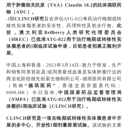
用于肿瘤相关抗原（TAA）Claudin 18.2的抗体偶联药
物（ADC）。
-
I期
CLINCH研究
旨在评估ATG-022单药治疗晚期或转
移性实体瘤患者的安全性、药理特性及初步疗效。
此
前，澳大利亚Bellberry人类研究伦理委员会
（HREC）已批准ATG-022用于治疗晚期或转移性实
体瘤患者的I期临床试验申请，目前患者招募正顺利开
展。
中国上海和香港，2023年3月14日–致力于研发，生产
和销售同类首款及/或同类最优血液及实体肿瘤疗法的
商业化阶段领先创新生物制药公司–德琪医药有限公司
（简称
“德琪医药”
，香港交易所股票代码：
6996.HK）今日宣布,
中国国家药品监督管理局
（NMPA）已批准ATG-022用于治疗晚期或转移性实
体瘤的I期临床试验（CLINCH研究）。
CLINCH研究是一项在晚期或转移性实体瘤患者中开
展的多中心、开放性I期剂量探索试验。
该试验的主要