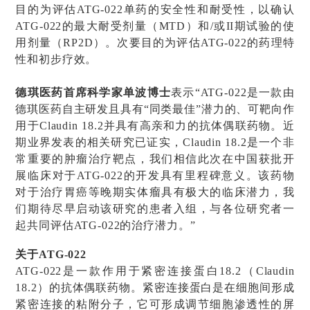
目的为评估ATG-022单药的安全性和耐受性，以确认
ATG-022的最大耐受剂量（MTD）和/或II期试验的使
用剂量（RP2D）。次要目的为评估ATG-022的药理特
性和初步疗效。
德琪医药首席科学家单波博士
表示“ATG-022是一款由
德琪医药自主研发且具有“同类最佳”潜力的、可靶向作
用于Claudin 18.2并具有高亲和力的抗体偶联药物。近
期业界发表的相关研究已证实，Claudin 18.2是一个非
常重要的肿瘤治疗靶点，我们相信此次在中国获批开
展临床对于ATG-022的开发具有里程碑意义。该药物
对于治疗胃癌等晚期实体瘤具有极大的临床潜力，我
们期待尽早启动该研究的患者入组，与各位研究者一
起共同评估ATG-022的治疗潜力。”
关于ATG-022
ATG-022是一款作用于紧密连接蛋白18.2（Claudin
18.2）的抗体偶联药物。紧密连接蛋白是在细胞间形成
紧密连接的粘附分子，它可形成调节细胞渗透性的屏