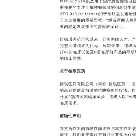
POMALYST®以及用于治疗急性髓性白
家领先的专注于抗肿瘤领域的创新型生物
ATG-010 (selinexor)用于
了企业发展的重要里程。“经济新闻人物
业的稳定发展作出的贡献表示认可。
自德琪医药运营以来，公司围绕人才、
完整业务模式为目标。展望未来，德琪医药将
行中的临床试验及6项临床前产品的早
的临床需求。
关于德琪医药
德琪医药有限公司（简称“德琪医药”，香
的患者提供最前沿的抗肿瘤创新疗法。自
开展9项跨区域临床试验。德琪人以“医
临床需求。
前瞻性声明
本文所作出的前瞻性陈述仅与本文作出
情况，我们并无责任更新或公开修改任