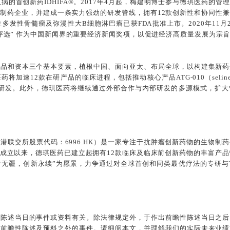
血病的首创新药IDHIFA®。2017年4月起，梅建明博士参与德琪医药
制药企业，并建成一条实力强劲的研发管线，拥有12款创新性和协同性
治疗复发难治性多发性骨髓瘤及弥漫性大B细胞淋巴瘤已获FDA批准上市。2020年
评选” 作为中国新闻界的重要经济新闻奖项，以促进经济高质量发展为宗
产品和资本三个基本要素，植根中国、面向亚太、布局全球，以构建集新药
加速12款在研产品的临床进程，包括推动核心产品ATG-010（selin
期研发。此外，德琪医药将继续通过外部合作与内部研发的多源模式，扩大
港联交所股票代码：6996.HK）是一家专注于抗肿瘤创新药物的生物
成立以来，德琪医药已建立起拥有12款临床及临床前创新药物的丰富产品
者无疆，创新永续”为愿景，力争通过对全球首创和同类最优疗法的专研
该陈述当日的事件或资料有关。除法律规定外，于作出前瞻性陈述当日之后
何前瞻性陈述及预料之外的事件。请细阅本文，并理解我们的实际未来业绩