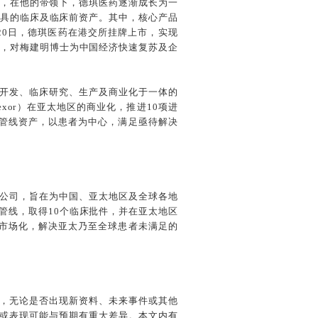
的管理，在他的带领下，德琪医药逐渐成长为一
兼具的临床及临床前资产。其中，核心产品
11月20日，德琪医药在港交所挂牌上市，实现
旨，对梅建明博士为中国经济快速复苏及企
开发、临床研究、生产及商业化于一体的
exor）在亚太地区的商业化，推进10项进
管线资产，以患者为中心，满足亟待解决
制药公司，旨在为中国、亚太地区及全球各地
管线，取得10个临床批件，并在亚太地区
与市场化，解决亚太乃至全球患者未满足的
，无论是否出现新资料、未来事件或其他
或表现可能与预期有重大差异。本文内有