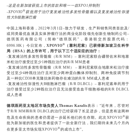
-这是在新加坡获批上市的首款和唯一一款XPO1抑制剂
®
-XPOVIO
获批用于治疗复发难治性多发性骨髓瘤以及复发难治性弥漫
性大B细胞淋巴瘤
中国上海和香港，2022年3月1日–致力于研发，生产和销售同类首款及/
或同类最优血液及实体肿瘤疗法的商业化阶段领先创新生物制药公司–
德琪医药有限公司（简称“德琪医药”，香港联交所股票代码：
®
6996.HK）今日宣布，
XPOVIO
（塞利尼索）已获得新加坡卫生科学
局（HSA）的上市许可，用于以下三个适应症的治疗：
-复发难治性多发性骨髓瘤（R/R MM）– 塞利尼索联合硼替佐米和地塞
米松治疗接受过至少1种既往治疗的R/R MM患者
-复发难治性多发性骨髓瘤（R/R MM） – 塞利尼索联合地塞米松治疗接
受过至少4种既往治疗且对至少两种蛋白酶体抑制剂、两种免疫调节剂
及一种抗CD38单克隆抗体药物存在难治的R/R MM成人患者
-复发难治性弥漫性大B细胞淋巴瘤（R/R DLBCL）– 塞利尼索单药用于
治疗接受过至少2种既往治疗且无法接受造血干细胞移植的R/R DLBCL
成人患者
德琪医药亚太地区市场负责人Thomas Karalis
表示：“近年来，尽管对
于R/R MM和R/R DLBCL的治疗已经获得了长足进步，但是患有这两种
®
危及生命疾病的患者仍需进一步延长他们的生存期。此次XPOVIO
获
批为新加坡的医生和患者提供了一款全新疗法，我们期待未来几个月内
®
在更多亚太市场实现XPOVIO
的成功上市”。