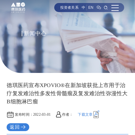
投资者关系
中
EN
新闻中心
德琪医药宣布XPOVIO®在新加坡获批上市用于治
疗复发难治性多发性骨髓瘤及复发难治性弥漫性大
B细胞淋巴瘤
发布时间：
2022-03-01
作者：
下载文章
返回