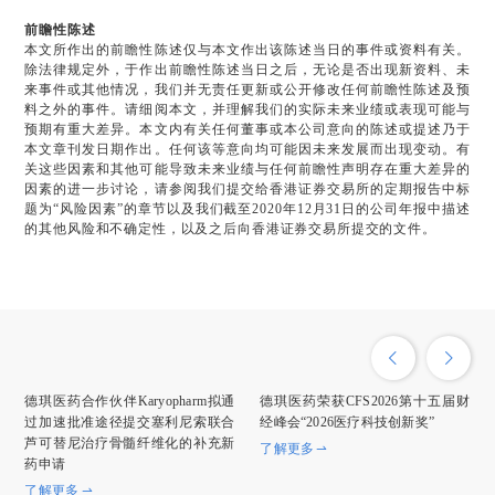
前瞻性陈述
本文所作出的前瞻性陈述仅与本文作出该陈述当日的事件或资料有关。
除法律规定外，于作出前瞻性陈述当日之后，无论是否出现新资料、未
来事件或其他情况，我们并无责任更新或公开修改任何前瞻性陈述及预
料之外的事件。请细阅本文，并理解我们的实际未来业绩或表现可能与
预期有重大差异。本文内有关任何董事或本公司意向的陈述或提述乃于
本文章刊发日期作出。任何该等意向均可能因未来发展而出现变动。有
关这些因素和其他可能导致未来业绩与任何前瞻性声明存在重大差异的
因素的进一步讨论，请参阅我们提交给香港证券交易所的定期报告中标
题为“风险因素”的章节以及我们截至2020年12月31日的公司年报中描述
的其他风险和不确定性，以及之后向香港证券交易所提交的文件。
德琪医药合作伙伴Karyopharm拟通
德琪医药荣获CFS2026第十五届财
过加速批准途径提交塞利尼索联合
经峰会“2026医疗科技创新奖”
芦可替尼治疗骨髓纤维化的补充新
了解更多
药申请
了解更多