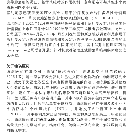
诱导肿瘤细胞凋亡。基于其独特的作用机制，塞利尼索可与其他多个药
物联用以提高疗效。
塞利尼索已获得美国FDA批准，用于治疗复发难治性多发性骨髓瘤
（R/R MM）和复发难治性弥漫性大B细胞淋巴瘤 （R/R DLBCL）。
德琪医药于2021年12月在中国获得塞利尼索用于治疗复发难治性多发性
骨髓瘤的上市许可并计划在2022年第二季度正式推出该款药物。此外，
公司还于2021年7月及2022年3月分别在韩国和新加坡获得塞利尼索用于
治疗复发难治性多发性骨髓瘤和复发难治性弥漫性大B细胞淋巴瘤的上
市许可。德琪医药目前正在中国开展10项（其中3项由德琪医药与
Karyopharm公司联合开展）针对复发难治性血液肿瘤和晚期实体瘤的临
床研究。
关于德琪医药
德琪医药有限公司（简称“德琪医药”，香港联交所股票代码：
6996.HK）是一家以研发为驱动并已进入商业化阶段的生物制药领先企
业，致力于为亚太乃至全球患者提供最领先的疗法，治疗肿瘤及其他危
及生命的疾病。自2017年正式运营以来，德琪医药通过合作引进和自主
研发，建立了一条从临床前到临床阶段不断延展的丰富产品管线。目
前，德琪医药拥有15款在研产品，其中 5款产品拥有包括大中华市场在
内的亚太权益，10款产品具有全球权益。德琪医药已在美国及多个亚太
市场获得21个临床批件（IND），并递交了6个新药上市申请
（NDA），其中塞利尼索已获得中国、韩国和新加坡新药上市申请的获
批。德琪医药将以
“医者无疆，创新永续”
为愿景，专注于同类首款和同
类最优疗法的早期研发、临床研究、药物生产及商业化，解决亟待满足
的临床需求。