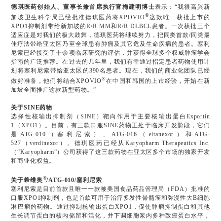
德琪医药创始人、董事长兼首席执行官梅建明博士
表示：“我很高兴新
®
加坡卫生科学局已经批准德琪医药将XPOVIO
这款唯一获批上市的
XPO1抑制剂带给新加坡的R/R MM和R/R DLBCL患者。一次获批三个
适应症是对我们的极大鼓舞，德琪医药将继续努力，把同类首款/同类最
佳疗法带给亚太区乃至全球患有肿瘤及其它危及生命疾病的患者。塞利
尼索已经接受了十余项临床研究的评估，并获得全球多个权威肿瘤学会
指南的广泛推荐。在过去的几年里，我们有幸通过指定患者药物使用计
划将塞利尼索带给亚太区的390名患者。现在，我们的商业化团队已经
®
做好准备，他们将结合XPOVIO
在中国和韩国的上市经验，开始在新
加坡全面推广这款新型药物。”
关于SINE药物
选择性核输出抑制剂（SINE）靶向作用于主要核输出蛋白Exportin
1（XPO1）。目前，有三款口服SINE药物正处于临床开发阶段，它们
是ATG-010（塞利尼索）、ATG-016（eltanexor）和ATG-
527（verdinexor）。德琪医药已经从Karyopharm Therapeutics Inc.
（“Karyopharm”）公司获得了这三款药物在亚太区多个市场的独家开发
和商业化权益。
®
关于希维奥
/ATG-010/塞利尼索
塞利尼索是目前首款且唯一一款被美国食品药品管理局（FDA）批准的
口服XPO1抑制剂，也是首款可用于治疗多发性骨髓瘤和弥漫性大B细胞
淋巴瘤的药物。通过抑制核输出蛋白XPO1，促使肿瘤抑制蛋白和其他
生长调节蛋白的核内储留和活化，并下调细胞浆内多种致癌蛋白水平，