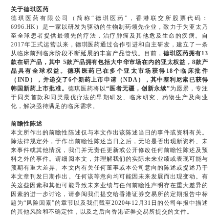
关于德琪医药
德琪医药有限公司（简称“德琪医药”，香港联交所股票代码：
6996.HK）是一家以研发为驱动的生物制药领先企业，致力于为亚太乃
至全球患者提供最领先的疗法，治疗肿瘤及其他危及生命的疾病。自
2017年正式运营以来，德琪医药通过合作引进和自主研发，建立了一条
从临床前到临床阶段不断延展的丰富产品管线。目前，
德琪医药拥有13
款在研产品，其中 5款产品拥有包括大中华市场在内的亚太权益，8款产
品具有全球权益。德琪医药已在多个亚太市场获得18个临床批件
（IND），并递交了6个新药上市申请（NDA），其中塞利尼索已获得
韩国新药上市批准。
德琪医药将以
“医者无疆，创新永续”
为愿景，专注
于同类首款和同类最优疗法的早期研发、临床研究、药物生产及商业
化，解决亟待满足的临床需求。
前瞻性陈述
本文所作出的前瞻性陈述仅与本文作出该陈述当日的事件或资料有关。
除法律规定外，于作出前瞻性陈述当日之后，无论是否出现新资料、未
来事件或其他情况，我们并无责任更新或公开修改任何前瞻性陈述及预
料之外的事件。请细阅本文，并理解我们的实际未来业绩或表现可能与
预期有重大差异。本文内有关任何董事或本公司意向的陈述或提述乃于
本文章刊发日期作出。任何该等意向均可能因未来发展而出现变动。有
关这些因素和其他可能导致未来业绩与任何前瞻性声明存在重大差异的
因素的进一步讨论，请参阅我们提交给香港证券交易所的定期报告中标
题为“风险因素”的章节以及我们截至2020年12月31日的公司年报中描述
的其他风险和不确定性，以及之后向香港证券交易所提交的文件。