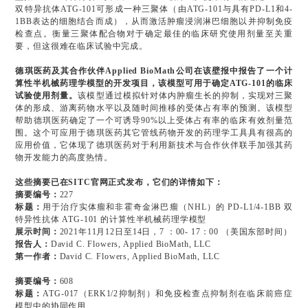
双特异抗体ATG-101可形成一种三聚体（由ATG-101与具有PD-L1和4-
1BB表达的细胞结合而成），从而激活肿瘤浸润淋巴细胞以并抑制免疫
检查点。衡量三聚体配合物对于确定最佳的临床研究使用剂量至关重
要，但这很难在临床试验中完成。
德琪医药及其合作伙伴Applied BioMath公司在该壁报中报告了一个计
算性半机械药理学模型的开发项目，该模型可用于确定ATG-101的临床
试验使用剂量。
该模型通过模拟针对体内肿瘤生长的抑制，实现对三聚
体的形成、游离药物水平以及随时间推移的受体占有率的预测。该模型
帮助德琪医药确定了一个可诱导90%以上受体占有率的临床有效剂量范
围。这个可应用于德琪医药其它管线药物开发的药理学工具具有很高的
应用价值，它体现了德琪医药对于利用新技术与合作伙伴联手加强其药
物开发能力的高度热情。
这些摘要已在SITC官网正式发布，它们的详情如下：
摘要编号：
227
标题：
用于治疗实体瘤和非霍奇金淋巴瘤（NHL）的 PD-L1/4-1BB 双
特异性抗体 ATG-101 的计算性半机械药理学模型
展示时间：
2021年11月12日至14日，7 ：00- 17：00 （美国东部时间）
报告人：
David C. Flowers, Applied BioMath, LLC
第一作者：
David C. Flowers, Applied BioMath, LLC
摘要编号：
608
标题：
ATG-017（ERK1/2抑制剂）和免疫检查点抑制剂在临床前癌症
模型中的协同作用