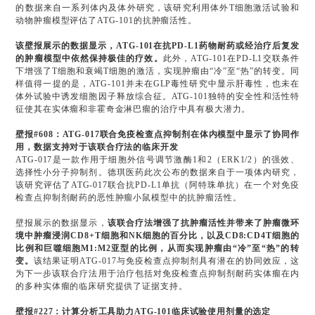
的数据来自一系列体内及体外研究，该研究利用体外T细胞激活试验和
动物肿瘤模型评估了ATG-101的抗肿瘤活性。
该壁报展示的数据显示，ATG-101在抗PD-L1药物耐药或经治疗后复发
的肿瘤模型中依然保持极佳的疗效。
此外，ATG-101在PD-L1交联条件
下增强了T细胞和衰竭T细胞的激活，实现肿瘤由“冷”至“热”的转变。同
样值得一提的是，ATG-101并未在GLP毒性研究中显示肝毒性，也未在
体外试验中诱发细胞因子释放综合征。ATG-101独特的安全性和活性特
征使其在实体瘤和非霍奇金淋巴瘤的治疗中具有极大潜力。
壁报#608：ATG-017联合免疫检查点抑制剂在体内模型中显示了协同作
用，数据支持对于该联合疗法的临床开发
ATG-017是一款作用于细胞外信号调节激酶1和2（ERK1/2）的强效、
选择性小分子抑制剂。德琪医药此次公布的数据来自于一项体内研究，
该研究评估了ATG-017联合抗PD-L1单抗（阿特珠单抗）在一个对免疫
检查点抑制剂耐药的恶性肿瘤小鼠模型中的抗肿瘤活性。
壁报展示的数据显示，
该联合疗法增强了抗肿瘤活性并带来了肿瘤微环
境中肿瘤浸润CD8+T细胞和NK细胞的百分比，以及CD8:CD4T细胞的
比例和巨噬细胞M1:M2亚型的比例，从而实现肿瘤由“冷”至“热”的转
变。
该结果证明ATG-017与免疫检查点抑制剂具有潜在的协同效应，这
为下一步该联合疗法用于治疗包括对免疫检查点抑制剂耐药实体瘤在内
的多种实体瘤的临床研究提供了证据支持。
壁报#227：计算分析工具助力ATG-101临床试验使用剂量的选定