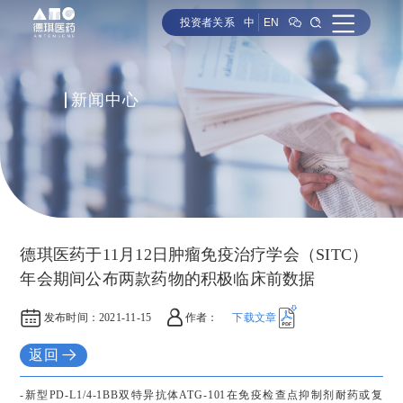
投资者关系
中
EN
新闻中心
德琪医药于11月12日肿瘤免疫治疗学会（SITC）
年会期间公布两款药物的积极临床前数据
发布时间：
2021-11-15
作者：
下载文章
返回
-新型PD-L1/4-1BB双特异抗体ATG-101在免疫检查点抑制剂耐药或复