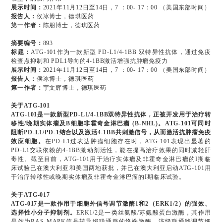
展示时间：
2021年11月12日至14日，7 ：00- 17：00 （美国东部时间）
报告人：
侯冰博士，德琪医药
第一作者：
陈朋博士，德琪医药
摘要编号：
893
标题：
ATG-101作为一款新型 PD-L1/4-1BB 双特异性抗体，通过免疫
检查点抑制和 PDL1导向的4-1BB激活增强抗肿瘤免疫力
展示时间：
2021年11月12日至14日，7 ：00- 17：00 （美国东部时间）
报告人：
侯冰博士，德琪医药
第一作者：
宇文辉博士，德琪医药
关于ATG-101
ATG-101是一款新型PD-L1/4-1BB双特异性抗体，正被开发用于治疗转
移性/晚期实体瘤及B细胞非霍奇金淋巴瘤 (B-NHL)。ATG-101可同时
阻断PD-L1/PD-1结合以及激活4-1BB共刺激信号，从而激活抗肿瘤免疫
效应细胞。
在PD-L1过表达肿瘤细胞存在时，ATG-101表现出显著的
PD-L1交联依赖的4-1BB激动剂活性，能在提高治疗效果的同时减轻肝
毒性。截至目前，ATG-101用于治疗实体瘤及非霍奇金淋巴瘤的I期临
床试验已在澳大利亚和美国两地获批，并已在澳大利亚启动ATG-101用
于治疗转移性或晚期实体瘤及非霍奇金淋巴瘤的I期临床试验。
关于ATG-017
ATG-017是一款作用于细胞外信号调节激酶1和2（ERK1/2）的强效、
选择性小分子抑制剂。
ERK1/2是一类丝氨酸/苏氨酸蛋白激酶，其作用
是作为RAS-MAPK信号转导级联通路的终端激酶。该级联通路调节细