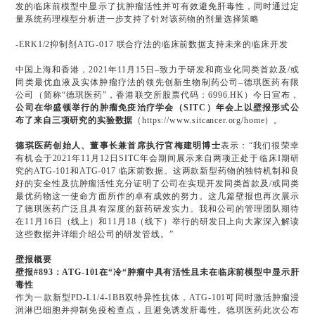
发的临床前模型中显示了抗肿瘤活性并可有效避免肝毒性，同时通过定
量系统药理模型分析进一步支持了针对该药物的剂量选择策略
-ERK1/2抑制剂ATG-017 联合疗法的临床前数据支持未来的临床开发
中国上海和香港，2021年11月15日–致力于研发和商业化同类首款及/或
同类最优血液及实体肿瘤疗法的领先创新生物制药公司–德琪医药有限
公司（简称“德琪医药”，香港联交所股票代码：6996.HK）今日宣布，
公司在华盛顿举行的肿瘤免疫治疗学会（SITC）年会上以壁报形式公
布了来自三项研究的实验数据
（https://www.sitcancer.org/home）。
德琪医药创始人、董事长兼首席执行官梅建明博士
表示：“我们很荣幸
有机会于2021年11月12日SITC年会期间展示来自两项正处于临床I期研
究的ATG-101和ATG-017 临床前数据。这两款新型药物的独特机制和良
好的安全性及抗肿瘤活性充分证明了公司在实现开发同类首款及/或同类
最优药物这一使命方面所作的卓有成效的努力。这几篇壁报也再次展示
了德琪医药广泛且具有深度的新药研发实力。我和公司的管理团队期待
在11月16日（线上）和11月18（线下）举行的研发日上向大家深入解读
这些数据并详细介绍公司的研发管线。”
壁报概要
壁报#893：ATG-101在“冷“肿瘤中具有活性且未在临床前模型中显示肝
毒性
作为一款新型PD-L1/4-1BB双特异性抗体，ATG-101可同时激活肿瘤浸
润淋巴细胞并抑制免疫检查点，且避免诱发肝毒性。德琪医药此次公布