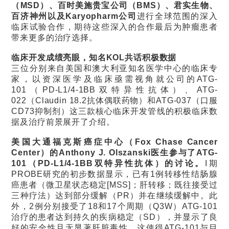
（MSD）、百时美施贵宝公司（BMS）、君实生物、
百济神州以及Karyopharm公司
进行全球范围的深入
临床试验合作，期待这些深入的合作最后为肿瘤患者
带来更多的治疗选择。
临床开发成绩亮眼，知名KOL共话积极数据
三位分别来自美国和澳大利亚知名医学中心的临床专
家，以资深医学及临床亟需视角就公司的ATG-
101（PD-L1/4-1BB双特异性抗体）、ATG-
022（Claudin 18.2抗体偶联药物）和ATG-037（口服
CD73抑制剂）这三款核心临床开发管线的积极临床数
据及治疗前景展开了介绍。
美国大通福克斯癌症中心（Fox Chase Cancer
Center）的Anthony J. Olszanski医生参与了ATG-
101（PD-L1/4-1BB双特异性抗体）的讨论。
I期
PROBE研究的初步数据显示，已有1例转移性结肠腺
癌患者（微卫星状态稳定[MSS]；肝转移；既往接受过
三种疗法）达到部分缓解（PR）并在继续缓解中。此
外，2例分别接受了18和17个周期（Q3W）ATG-101
治疗的患者达到持久的疾病稳定（SD），并显示了良
好的安全性且无显著肝脏毒性。这使得ATG-101与目