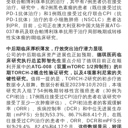
受联合帕博利珠单抗的治疗，其中有7例患者仍在接受
治疗。研究中，有2例黑色素瘤的患者（既往接受过抗
PD-1抗体治疗）和1例既往接受过化疗联合CPI（抗
PD-1抗体）治疗的非小细胞肺癌（NSCLC）患者达
到PR。目前，公司正在澳大利亚和中国大陆开展ATG-
037单药及联合帕博利珠单抗用于治疗局部晚期或转移
性实体瘤的I期临床研究。
中后期临床厚积薄发，疗效突出治疗潜力显现
公司的中后期临床资产进展也正如预期。
德琪医药临
床研究执行总监郭智先生
重点介绍了德琪目前正在顺
利开展中的
ATG-008（双重mTORC 1/2抑制剂）的II
期TORCH-2概念性验证研究，以及4项塞利尼索的关
键性研究。
值得一提的是，TORCH-2研究的初步疗效
数据令人鼓舞。数据分析截至2023年10月20日，本项
研究共入组了54例晚期转移性宫颈癌患者（30例为
CPI初治；17例既往接受过CPI治疗的患者在该研究中
接受了至少一次肿瘤评估）。CPI初治患者的客观缓解
率（ORR）、疾病控制率（DCR）和中位无进展生存
期（mPFS）分别为53.3%、86.7%和8.41个月。在既
往接受过CPI治疗的患者中，ORR、DCR和mPFS分
别为29.4%、82.4%和4.17个月。
这些数据显示，较现