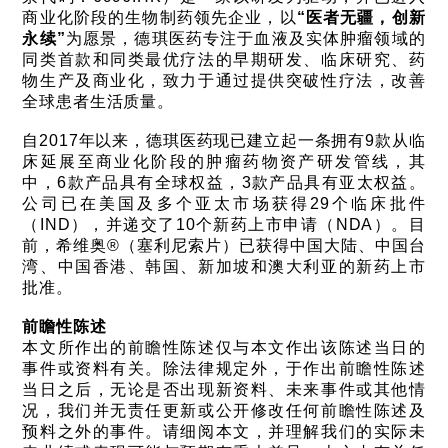
商业化阶段的生物制药领先企业，以
“医者无疆，创新
永续”
为愿景，德琪医药专注于血液及实体肿瘤领域的
同类首款和同类最优疗法的早期研发、临床研究、药
物生产及商业化，致力于通过提供突破性疗法，改善
全球患者生活质量。
自2017年以来，德琪医药现已建立起一条拥有9款从临
床延展至商业化阶段的肿瘤药物资产研发管线，其
中，6款产品具有全球权益，3款产品具有亚太权益。
公司已在美国及多个亚太市场获得29个临床批件
（IND），并递交了10个新药上市申请（NDA）。目
前，希维奥®（塞利尼索片）已获得中国大陆、中国台
湾、中国香港、韩国、新加坡和澳大利亚的新药上市
批准。
前瞻性陈述
本文所作出的前瞻性陈述仅与本文作出该陈述当日的
事件或资料有关。除法律规定外，于作出前瞻性陈述
当日之后，无论是否出现新资料、未来事件或其他情
况，我们并无责任更新或公开修改任何前瞻性陈述及
预料之外的事件。请细阅本文，并理解我们的实际未