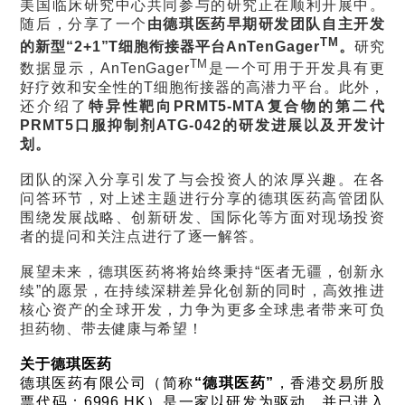
美国临床研究中心共同参与的研究正在顺利开展中。
随后，分享了一个
由德琪医药早期研发团队自主开发
TM
的新型“2+1”T细胞衔接器平台AnTenGager
。
研究
TM
数据显示，AnTenGager
是一个可用于开发具有更
好疗效和安全性的T细胞衔接器的高潜力平台。此外，
还介绍了
特异性靶向PRMT5-MTA复合物的第二代
PRMT5口服抑制剂ATG-042的研发进展以及开发计
划。
团队的深入分享引发了与会投资人的浓厚兴趣。在各
问答环节，对上述主题进行分享的德琪医药高管团队
围绕发展战略、创新研发、国际化等方面对现场投资
者的提问和关注点进行了逐一解答。
展望未来，德琪医药将将始终秉持“医者无疆，创新永
续”的愿景，在持续深耕差异化创新的同时，高效推进
核心资产的全球开发，力争为更多全球患者带来可负
担药物、带去健康与希望！
关于德琪医药
德琪医药有限公司（简称
“德琪医药”
，香港交易所股
票代码：6996.HK）是一家以研发为驱动，并已进入