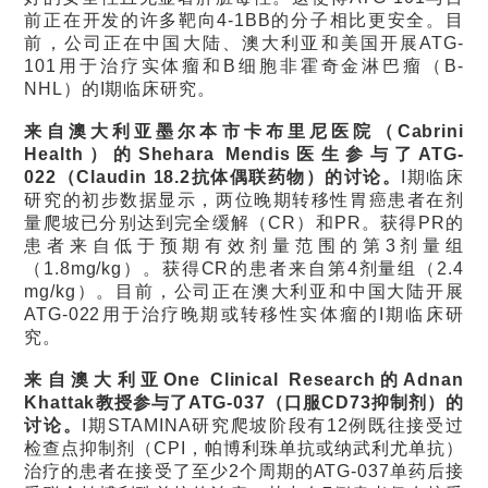
前正在开发的许多靶向4-1BB的分子相比更安全。目
前，公司正在中国大陆、澳大利亚和美国开展ATG-
101用于治疗实体瘤和B细胞非霍奇金淋巴瘤（B-
NHL）的I期临床研究。
来自澳大利亚墨尔本市卡布里尼医院
（Cabrini
Health）
的
Shehara Mendis
医生参与了
ATG-
022
（Claudin 18.2
抗体偶联药物
）
的讨论。
I期临床
研究的初步数据显示，两位晚期转移性胃癌患者在剂
量爬坡已分别达到完全缓解（CR）和PR。获得PR的
患者来自低于预期有效剂量范围的第3剂量组
（1.8mg/kg）。获得CR的患者来自第4剂量组（2.4
mg/kg）。目前，公司正在澳大利亚和中国大陆开展
ATG-022用于治疗晚期或转移性实体瘤的I期临床研
究。
来自澳大利亚
One Clinical Research
的
Adnan
Khattak
教授参与了
ATG-037
（
口服
CD73
抑制剂
）
的
讨论。
I期STAMINA研究爬坡阶段有12例既往接受过
检查点抑制剂（CPI，帕博利珠单抗或纳武利尤单抗）
治疗的患者在接受了至少2个周期的ATG-037单药后接