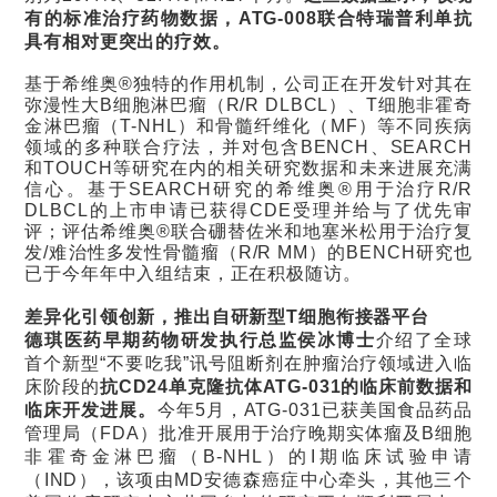
有的标准治疗药物数据，ATG-008联合特瑞普利单抗
具有相对更突出的疗效。
基于希维奥®独特的作用机制，公司正在开发针对其在
弥漫性大B细胞淋巴瘤（R/R DLBCL）、T细胞非霍奇
金淋巴瘤（T-NHL）和骨髓纤维化（MF）等不同疾病
领域的多种联合疗法，并对包含BENCH、SEARCH
和TOUCH等研究在内的相关研究数据和未来进展充满
信心。基于SEARCH研究的希维奥®用于治疗R/R
DLBCL的上市申请已获得CDE受理并给与了优先审
评；评估希维奥®联合硼替佐米和地塞米松用于治疗复
发/难治性多发性骨髓瘤（R/R MM）的BENCH研究也
已于今年年中入组结束，正在积极随访。
差异化引领创新，推出自研新型T细胞衔接器平台
德琪医药早期药物研发执行总监侯冰博士
介绍了全球
首个新型“不要吃我”讯号阻断剂在肿瘤治疗领域进入临
床阶段的
抗CD24单克隆抗体ATG-031的临床前数据和
临床开发进展。
今年5月，ATG-031已获美国食品药品
管理局（FDA）批准开展用于治疗晚期实体瘤及B细胞
非霍奇金淋巴瘤（B-NHL）的I期临床试验申请
（IND），该项由MD安德森癌症中心牵头，其他三个