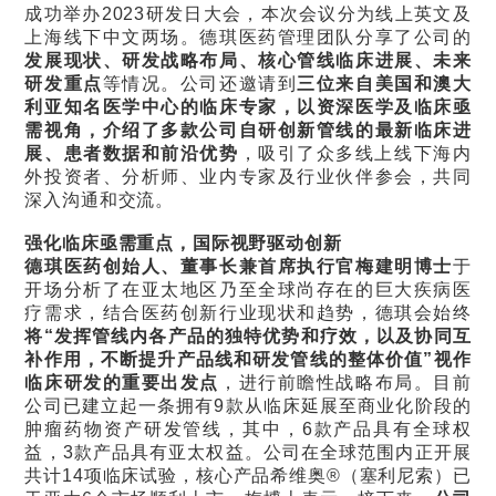
成功举办2023研发日大会，本次会议分为线上英文及
上海线下中文两场。德琪医药管理团队分享了公司的
发展现状、研发战略布局、核心管线临床进展、未来
研发重点
等情况。公司还邀请到
三位来自美国和澳大
利亚知名医学中心的临床专家，以资深医学及临床亟
需视角，介绍了多款公司自研创新管线的最新临床进
展、患者数据和前沿优势
，吸引了众多线上线下海内
外投资者、分析师、业内专家及行业伙伴参会，共同
深入沟通和交流。
强化临床亟需重点，国际视野驱动创新
德琪医药创始人、董事长兼首席执行官梅建明博士
于
开场分析了在亚太地区乃至全球尚存在的巨大疾病医
疗需求，结合医药创新行业现状和趋势，德琪会始终
将“发挥管线内各产品的独特优势和疗效，以及协同互
补作用，不断提升产品线和研发管线的整体价值”视作
临床研发的重要出发点
，进行前瞻性战略布局。目前
公司已建立起一条拥有9款从临床延展至商业化阶段的
肿瘤药物资产研发管线，其中，6款产品具有全球权
益，3款产品具有亚太权益。公司在全球范围内正开展
共计14项临床试验，核心产品希维奥®（塞利尼索）已