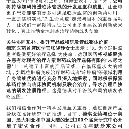
于亚太6个市场顺利上市。梅博士表示，接下来，
公司
将持续加码推进临床管线的开发速度和质量。
让全球
更多患者能够有更多可满足临床亟需的创新药可用，
一直是德琪实现“为生命竞速”愿景与目标的重要驱动
力。让我们一起期待见证公司更多更高效的创新成果
转化，真正推动全球肿瘤治疗药物源头创新。
关注协同互补，提升产品线和研发管线整体价值
德琪医药首席医学官张晓静女士
表示：“以‘为全球肿瘤
患者提供更好治疗选择’为使命，德琪医药
将视线聚焦
在患有对现有治疗方案耐药或治疗选择有限的‘未尽之
需’上
，构建了丰富的产品管线。在临床需求大的领
域，如既往肿瘤免疫治疗耐药或者“冷肿瘤”等领域
利用
自身管线优势进行充分且深入地探索，同时积极探索
单药疗效与临床协同机制及联合治疗，寻求合理且快
速的研发注册路径。
这是德琪对于管线布局的研发战
略蓝图。”
我们相信合作对于科学发展至关重要，通过自身产品
管线在临床研究中的推进，目前，
德琪医药与位于美
国、澳大利亚和中国大陆的超过100个临床研究中心开
展了密切合作。
同时，公司正在与
默沙东公司