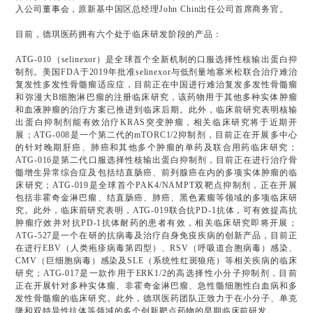
入公司董事会，原新基中国区总经理John Chin出任公司首席商务官。
目前，德琪医药拥有六个处于临床研发阶段的产品：
ATG-010（selinexor）是全球首个全新机制的口服选择性核输出蛋白抑
制剂。美国FDA于2019年批准selinexor与低剂量地塞米松联合治疗难治
复发性多发性骨髓瘤适应症，目前正在中国进行难治复发多发性骨髓瘤
和弥漫大B细胞淋巴瘤的注册临床研究，该药物用于其他多种实体肿瘤
和血液肿瘤的治疗方案已推进到临床后期。此外，临床前研究表明核输
出蛋白抑制剂能有效治疗KRAS突变肿瘤，相关临床研究将于近期开
展；ATG-008是一个第二代的mTORC1/2抑制剂，目前正在开展多中心
的针对晚期肝癌、肺癌和其他多个肿瘤的单药及联合用药临床研究；
ATG-016是第二代口服选择性核输出蛋白抑制剂，目前正在进行治疗骨
髓增生异常综合症及包括结直肠癌、前列腺癌在内的多项实体肿瘤的临
床研究；ATG-019是全球首个PAK4/NAMPT双靶点抑制剂，正在开展
包括非霍奇金淋巴瘤、结直肠癌、肺癌、黑色素瘤等领域的多项临床研
究。此外，临床前研究表明，ATG-019联合抗PD-1抗体，可有效提高抗
肿瘤疗效并对抗PD-1抗体耐药的患者有效，相关临床研究即将开展；
ATG-527是一个在研的抗病毒及治疗自身免疫疾病的创新产品，目前正
在进行EBV（人类疱疹病毒第四型）、RSV（呼吸道合胞病毒）感染、
CMV（巨细胞病毒）感染及SLE（系统性红斑狼疮）等相关疾病的临床
研究；ATG-017是一款作用于ERK1/2的高选择性小分子抑制剂，目前
正在开展针对多种实体瘤、非霍奇金淋巴瘤、急性髓细胞性白血病和多
发性骨髓瘤的临床研究。此外，德琪医药团队正致力于在小分子、单克
隆和双特异性抗体等领域的多个创新靶点药物的早期临床前研发。