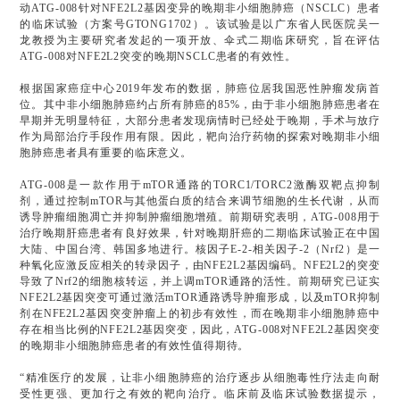
动ATG-008针对NFE2L2基因变异的晚期非小细胞肺癌（NSCLC）患者
的临床试验（方案号GTONG1702）。该试验是以广东省人民医院吴一
龙教授为主要研究者发起的一项开放、伞式二期临床研究，旨在评估
ATG-008对NFE2L2突变的晚期NSCLC患者的有效性。
根据国家癌症中心2019年发布的数据，肺癌位居我国恶性肿瘤发病首
位。其中非小细胞肺癌约占所有肺癌的85%，由于非小细胞肺癌患者在
早期并无明显特征，大部分患者发现病情时已经处于晚期，手术与放疗
作为局部治疗手段作用有限。因此，靶向治疗药物的探索对晚期非小细
胞肺癌患者具有重要的临床意义。
ATG-008是一款作用于mTOR通路的TORC1/TORC2激酶双靶点抑制
剂，通过控制mTOR与其他蛋白质的结合来调节细胞的生长代谢，从而
诱导肿瘤细胞凋亡并抑制肿瘤细胞增殖。前期研究表明，ATG-008用于
治疗晚期肝癌患者有良好效果，针对晚期肝癌的二期临床试验正在中国
大陆、中国台湾、韩国多地进行。核因子E-2-相关因子-2（Nrf2）是一
种氧化应激反应相关的转录因子，由NFE2L2基因编码。NFE2L2的突变
导致了Nrf2的细胞核转运，并上调mTOR通路的活性。前期研究已证实
NFE2L2基因突变可通过激活mTOR通路诱导肿瘤形成，以及mTOR抑制
剂在NFE2L2基因突变肿瘤上的初步有效性，而在晚期非小细胞肺癌中
存在相当比例的NFE2L2基因突变，因此，ATG-008对NFE2L2基因突变
的晚期非小细胞肺癌患者的有效性值得期待。
“精准医疗的发展，让非小细胞肺癌的治疗逐步从细胞毒性疗法走向耐
受性更强、更加行之有效的靶向治疗。临床前及临床试验数据提示，