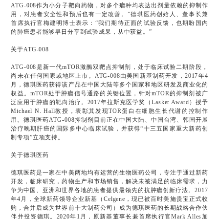
ATG-008作为小分子靶向药物，对多个瘤种均表达出剂量依赖的抑制作
用，对患者安全性和预后也有一定改善。”德琪医药创始人、董事长兼
首席执行官梅建明博士表示：“我们期待正面的试验反馈，也期盼国内
的肺癌患者能够早日分享到试验成果，从中获益。”
关于ATG-008
ATG-008是新一代mTOR激酶双靶点抑制剂，处于临床试验二期阶段，
尚未在任何国家或地区上市。ATG-008由美国新基制药开发，2017年4
月，德琪医药获得该产品在中国大陆等多个国家和地区研发及商业化的
权益。mTOR处于肿瘤信号通路的关键位置，针对mTOR的抑制剂被广
泛应用于肿瘤的靶向治疗。2017年拉斯克医学奖（Lasker Award）授予
Michael N. Hall教授，表彰其发现TOR蛋白在细胞生长代谢的控制作
用。德琪医药ATG-008抑制剂目前正在中国大陆、中国台湾、韩国开展
治疗晚期肝癌的国际多中心临床试验，并获得“十三五国家重大新药创
制专项”立项支持。
关于德琪医药
德琪医药是一家在中美两地均有运营的生物医药公司，专注于通过新药
开发，临床研究，药物生产和市场销售，解决未被满足的临床需求，力
争为中国、亚洲和世界各地的患者提供最领先的抗肿瘤创新疗法。2017
年4月，全球新药领导企业新基（Celgene，现已被百时美施贵宝正式收
购，合并后成为世界前十大制药公司）成为德琪医药的长期战略合作伙
伴并投资德琪。2020年1月，原新基董事长兼首席执行官Mark Alles加