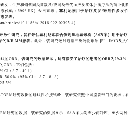
力于研发，生产和销售同类首款及/或同类最优血液及实体肿瘤疗法的商业
代码：6996.HK）今日宣布，
塞利尼索用于治疗复发/难治性多发性
杂志发表。
com/articles/10.1186/s12916-022-02305-4）
、开放性研究，旨在评估塞利尼索联合低剂量地塞米松（Sd方案）用于治
治的R/R MM患者。
此外，该研究还对包括三类药物难治 [PI、IMiD及抗
认的ORR。
该研究的数据显示，所有接受了治疗的患者的ORR为29.3% [95
的ORR，它们包括：
% CI：8.7，49.1）
R=50.0%（95% CI：18.7，81.3）
25.5%
期STORM研究数据的确认性桥接试验。该研究依照中国监管部门的要求，在中
RM研究的数据。该研究的数据显示，Sd方案为对至少两种PI、至少两种I