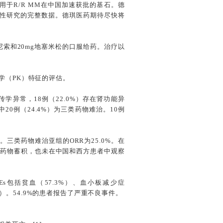
用于R/R MM在中国加速获批的基石。德
键性研究的完整数据。德琪医药期待尽快将
尼索和20mg地塞米松的口服给药。治疗以
学（PK）特征的评估。
传学异常，18例（22.0%）存在肾功能异
20例（24.4%）为三类药物难治。10例
2个月。三类药物难治亚组的ORR为25.0%。在
的药物蓄积，也未在中国和西方患者中观察
s包括贫血（57.3%）、血小板减少症
8%）。54.9%的患者报告了严重不良事件。