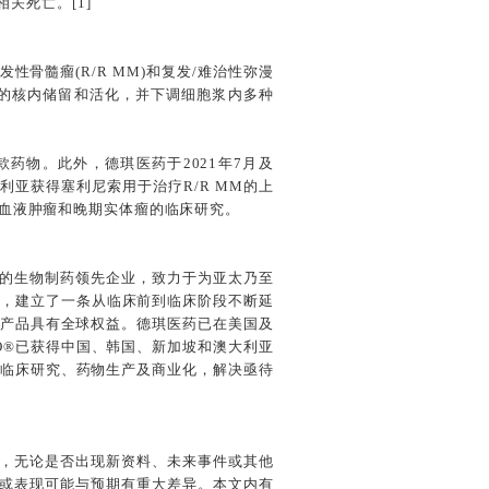
相关死亡。[1]
骨髓瘤(R/R MM)和复发/难治性弥漫
蛋白的核内储留和活化，并下调细胞浆内多种
款药物。此外，德琪医药于2021年7月及
澳大利亚获得塞利尼索用于治疗R/R MM的上
治性血液肿瘤和晚期实体瘤的临床研究。
阶段的生物制药领先企业，致力于为亚太乃至
发，建立了一条从临床前到临床阶段不断延
款产品具有全球权益。德琪医药已在美国及
VIO®已获得中国、韩国、新加坡和澳大利亚
临床研究、药物生产及商业化，解决亟待
，无论是否出现新资料、未来事件或其他
或表现可能与预期有重大差异。本文内有