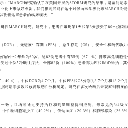
示：“MARCH研究确认了在美国开展的STORM研究的结果，是塞利尼索
业化上市做好准备，我们很高兴能在这个时候向医学界公布MARCH关
，以改善这些患者的临床现状。”
键性MARCH研究。研究中，患者在每周第1天和第3天接受了80mg塞利
DOR）、无进展生存期（PFS）、总生存期（OS）、安全性和药代动力
他们的中位年龄为60岁。这82例患者中有55例（67.1%）携带高危细胞遗
中位5种既往疗法。全部82例（100%）患者都为PI和IMiD难治，其中
疗。
9.7，40.4），中位DOR为4.7个月。中位PFS和OS分别为3.7个月和13.
根据药动学参数和族裔敏感性分析确定。研究在多次给药后未观察到明显
一致，且均可通过支持治疗和剂量调整得到控制。最常见的3/4级AE
）、中性粒细胞减少症（40.2%）、低钠血症（29.3%）和肺部感染（26.