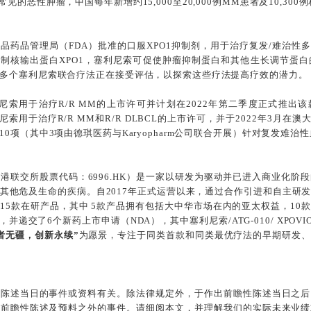
恶性肿瘤，中国每年新增约15,000至20,000例MM患者及10,300例
药品管理局（FDA）批准的口服XPO1抑制剂，用于治疗复发/难治性多发性
。通过抑制核输出蛋白XPO1，塞利尼索可促使肿瘤抑制蛋白和其他生长调节
多个塞利尼索联合疗法正在接受评估，以探索这些疗法提高疗效的潜力。
利尼索用于治疗R/R MM的上市许可并计划在2022年第二季度正式推出该
索用于治疗R/R MM和R/R DLBCL的上市许可，并于2022年3月在
0项（其中3项由德琪医药与Karyopharm公司联合开展）针对复发难
港联交所股票代码：6996.HK）是一家以研发为驱动并已进入商业化
其他危及生命的疾病。自2017年正式运营以来，通过合作引进和自主研
15款在研产品，其中 5款产品拥有包括大中华市场在内的亚太权益，10
，并递交了6个新药上市申请（NDA），其中塞利尼索/ATG-010/ XPO
者无疆，创新永续”
为愿景，专注于同类首款和同类最优疗法的早期研发、
该陈述当日的事件或资料有关。除法律规定外，于作出前瞻性陈述当日之后
何前瞻性陈述及预料之外的事件。请细阅本文，并理解我们的实际未来业绩