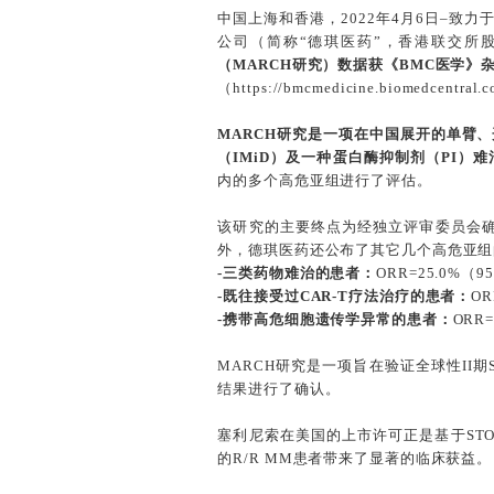
中国上海和香港，2022年4月6日–致
公司（简称“德琪医药”，香港联交所股票
（MARCH研究）数据获《BMC医学》
（https://bmcmedicine.biomedcentral.
MARCH研究是一项在中国展开的单臂
（IMiD）及一种蛋白酶抑制剂（PI）难
内的多个高危亚组进行了评估。
该研究的主要终点为经独立评审委员会确
外，德琪医药还公布了其它几个高危亚组
-三类药物难治的患者：
ORR=25.0%（95
-既往接受过CAR-T疗法治疗的患者：
OR
-携带高危细胞遗传学异常的患者：
ORR=
MARCH研究是一项旨在验证全球性II
结果进行了确认。
塞利尼索在美国的上市许可正是基于STO
的R/R MM患者带来了显著的临床获益。