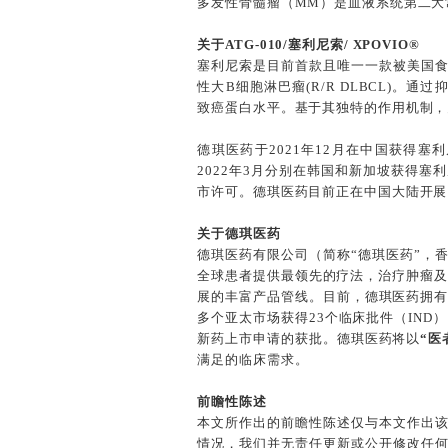
多发性骨髓瘤（MM）是血液系统第二大常见的
关于ATG-010/塞利尼索/ XPOVIO®
塞利尼索是目前首款且唯一一款被美国食品
性大B细胞淋巴瘤(R/R DLBCL)
致癌蛋白水平。基于其独特的作用机制，
德琪医药于2021年12月在中国获得塞
2022年3月分别在韩国和新加坡获得塞利尼
市许可。德琪医药目前正在中国大陆开展1
关于德琪医药
德琪医药有限公司（简称“德琪医药”，香
全球患者提供最领先的疗法，治疗肿瘤及
展的丰富产品管线。目前，德琪医药拥有
多个亚太市场获得23个临床批件（IND）
新药上市申请的获批。德琪医药将以
“医
满足的临床需求。
前瞻性陈述
本文所作出的前瞻性陈述仅与本文作出
情况，我们并无责任更新或公开修改任