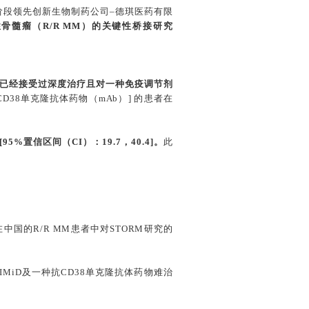
化阶段领先创新生物制药公司–德琪医药有限
骨髓瘤（R/R MM）的关键性桥接研究
疗已经接受过深度治疗且对一种免疫调节剂
CD38单克隆抗体药物（mAb）] 的患者在
%置信区间（CI）：19.7，40.4]。
此
国的R/R MM患者中对STORM研究的
MiD及一种抗CD38单克隆抗体药物难治