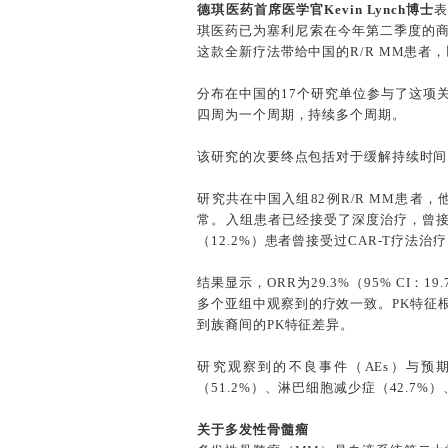
德琪医药首席医学官Kevin Lynch博士
表
琪医药已为塞利尼索在今年第二季度的商
这款全新疗法带给中国的R/R MM患者
分布在中国的17个研究单位参与了这项关
四周为一个周期，持续多个周期。
该研究的次要终点包括对于缓解持续时间（
研究共在中国入组82例R/R MM患者，
常。入组患者已经接受了深度治疗，曾接受过
（12.2%）患者曾接受过CAR-T疗法治
结果显示，ORR为29.3%（95% CI：1
多个亚组中观察到的疗效一致。PK特征
到族裔间的PK特征差异。
研究观察到的不良事件（AEs）与预期
（51.2%）、淋巴细胞减少症（42.7%
关于多发性骨髓瘤