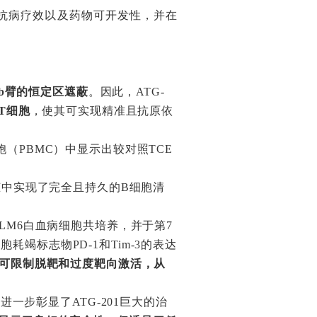
、抗病疗效以及药物可开发性，并在
ab臂的恒定区遮蔽
。因此，ATG-
T细胞
，使其可实现精准且抗原依
胞（PBMC）中显示出较对照TCE
脾脏中实现了完全且持久的B细胞清
LM6白血病细胞共培养，并于第7
耗竭标志物PD-1和Tim-3的表达
结构可限制脱靶和过度靶向激活，从
著，进一步彰显了ATG-201巨大的治