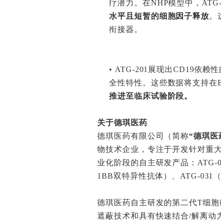
疗潜力。在NHP模型中，ATG-
水平且短暂的细胞因子释放
。
衔接器。
•
ATG-201展现出CD19
全性特性。这些数据将支持在B
推进至临床试验阶段。
关于德琪医药
德琪医药有限公司（简称
“德琪医
物技术企业，专注于开发针对重
业化阶段的自主研发产品：ATG-022（
1BB双特异性抗体）、ATG-031
德琪医药自主研发的第二代T细胞衔
遮蔽技术和具有快速结合/解离动