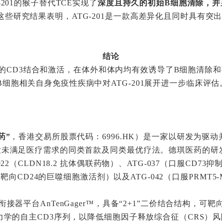
201的猴子替代TCE实现了
深度且持久的初始B细胞清除，并
这些研究结果表明，ATG-201是一款高差异化且同时具有突
结论
依赖性的CD3结合和激活，在体外和体内均有效诱导了B细胞清
细胞相关自身免疫性疾病中对ATG-201展开进一步临床评估
药”
，香港交易所股票代码：6996.HK）是一家以研发为驱
大未满足医疗需求的同类首款及同类最优疗法。德琪医药的研
CLDN18.2 抗体偶联药物）、ATG-037（口服CD73抑制剂）、
（靶向CD24的巨噬细胞激活剂）以及ATG-042（口服PRMT5
接器平台AnTenGager™，具备“2+1”二价结合结构，
力学的自主CD3序列，以降低细胞因子释放综合征（CRS）