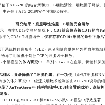
估了ATG-201的结合亲和力、B细胞清除、细胞因子释放
中评估了ATG-201的安全性和PK特性。
研究结果：克服毒性难题，B细胞完全清除
显示，在非CD19交联的情况下，
CD3结合位点被CD19靶向F
水平的CD3+ T细胞结合，
仅在存在CD19+细胞的条件下激活
在来源于系统性红斑狼疮（SLE）患者和健康供体的外周血单核细
并诱导了明显低于对照TCE的细胞因子释放。
DG小鼠模型的
体内研究
中，单剂ATG-201在血液、骨髓和
。
TCE相比，显著降低了T细胞耗竭
。在一项使用原代T细胞和NA
激的体外研究中，经流式细胞术检测的由ATG-201诱导的细胞
显了AnTenGager™ 结构和独特CD3结合臂的优势，该
胞刺激。
x CD3 TCE在MOG-EAE和MRL-lpr小鼠SLE模型中疗效显