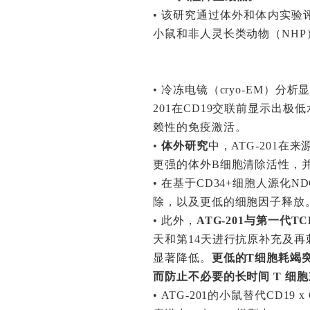
•
该研究通过体外和体内实验评
小鼠和非人灵长类动物（NHP）
•
冷冻电镜（cryo-EM）分析
201在CD19交联前显示出极低
赖性的免疫激活。
•
体外研究
中，ATG-201
更强的体外B细胞清除活性，
•
在基于CD34+细胞人源化N
除，以及更低的细胞因子释放
•
此外，
ATG-201与第一代
天和第14天进行抗原补充及再刺
显著降低。
更低的T细胞耗竭突
而防止不必要的长时间 T 细
•
ATG-201的小鼠替代CD19 